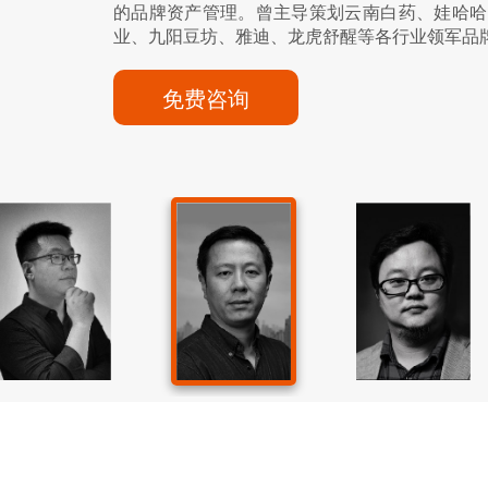
利、好想你、康师傅、中原华信、万象城等国内
塘老酒、片仔癀、东阿阿胶、宝人、妇炎洁等一
的品牌资产管理。曾主导策划云南白药、娃哈哈
福源药业、牛大厨牛排、八马茶业、柏氏化妆品
和、御福源、夏普、晨光文具等品牌与产品。擅
滋号、帅太、盈康木门、宝格润、锦官集团、嘉
团、中建二局、华昌化工等。
利、好想你、康师傅、中原华信、万象城等国内
塘老酒、片仔癀、东阿阿胶、宝人、妇炎洁等一
的品牌资产管理。曾主导策划云南白药、娃哈哈
福源药业、牛大厨牛排、八马茶业、柏氏化妆品
升品牌形象和销售力的方法经验”!
业、九阳豆坊、雅迪、龙虎舒醒等各行业领军品
国鳄鱼漆、德国百强板材、徐家木业、雅客食品
牌策略定位、产品卖点提炼、广告创意、软文撰
升品牌形象和销售力的方法经验”!
业、九阳豆坊、雅迪、龙虎舒醒等各行业领军品
国鳄鱼漆、德国百强板材、徐家木业、雅客食品
奇食品、范府食品、中国石油等 。
活动策划执行、媒介规划等。
奇食品、范府食品、中国石油等 。
免费咨询
免费咨询
免费咨询
免费咨询
免费咨询
免费咨询
免费咨询
免费咨询
免费咨询
免费咨询
免费咨询