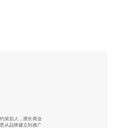
户服务经验，曾长期担
客户提供多元化品牌体
特约策划人，擅长商业
曾服务过乌江榨菜、云
务过鳄鱼漆、茂昽松
00强企业及众多本土
出构思新颖、有高度吸
户服务经验，曾长期担
客户提供多元化品牌体
特约策划人，擅长商业
曾服务过乌江榨菜、云
中石化、上汽集团、伊
东居家、徐家木业、西
悉从品牌建立到推广
、真功夫、双汇、御
堂，嗳呵、黑黛、仁
、河南广安集团、老
盟农资、建正建设集
中石化、上汽集团、伊
东居家、徐家木业、西
悉从品牌建立到推广
、真功夫、双汇、御