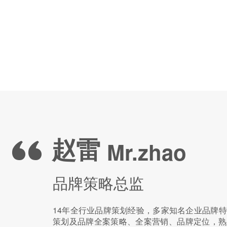
陈志飞
周慧明
赵雷
李守印
刘新平
郭梦歌
杨炎浩
陈志飞
周慧明
赵雷
李守印
Mr.zhao
Mr.zhao
Mr.zhao
Mr.chen
Ms.zhou
Mr.chen
Ms.zhou
Mr.chen
Ms.zhou
Mr.Li
Mr.liu
Ms.guo
Mr.yang
Mr.Li
Mr.liu
Ms.guo
Mr.yang
Mr.Li
Mr.liu
Ms.guo
Mr.yang
品牌执行总监
品牌创意总监
品牌策略总监
设计总监
策划总监
品牌美术指导
资深设计师
品牌执行总监
品牌创意总监
品牌策略总监
设计总监
资深广告人，20年的品牌/媒体、广告制作和客
14年广告行业设计及创意从业经验，专注于为
14年全行业品牌策划经验，多家知名企业品牌
13年行业经验 7年叶茂中品牌设计实战经验，
13年国内一线品牌深度策划服务经验，先后服
致力于品牌理论落地实践，服务品牌包括世界5
8年广告行业设计及创意从业经验，致力于创作
资深广告人，20年的品牌/媒体、广告制作和客
14年广告行业设计及创意从业经验，专注于为
14年全行业品牌策划经验，多家知名企业品牌
13年行业经验 7年叶茂中品牌设计实战经验，
任国际4A公司资深客户总监。 曾经服务过：
验。 先后服务过云南白药、艾兰得、蒙牛、京
策划及品牌全案策略、全案营销、品牌定位，熟
南白药集团、杭盛大门、夏普、好孩子、爱华仕
茸、今麦郎直面、真心瓜子、太阳药业、塑年
企业，先后服务过宛西制药、名气电器、鲜美来
引力的创意设计。先后服务过中石化易捷、中
任国际4A公司资深客户总监。 曾经服务过：
验。 先后服务过云南白药、艾兰得、蒙牛、京
策划及品牌全案策略、全案营销、品牌定位，熟
南白药集团、杭盛大门、夏普、好孩子、爱华仕