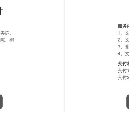
计
服务
盘美陈、
1、
美陈、街
2、
3、
4、
交付
交付
交付